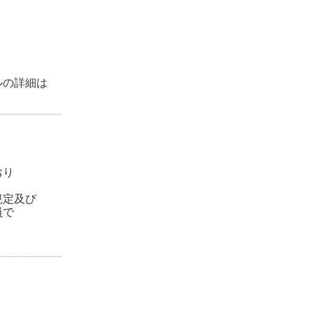
ルの詳細は
おり
規定及び
員で