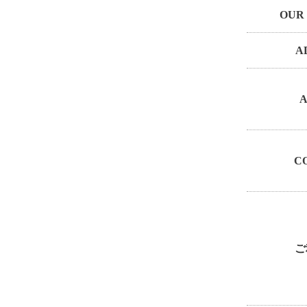
OUR
A
A
C
ご